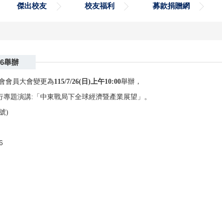
傑出校友
校友福利
募款捐贈網
26舉辦
會
會員大會
變更為
115/7/26(日)上午10:00
舉辦，
行專題演講:「中東戰局下全球經濟暨產業展望」。
號)
6