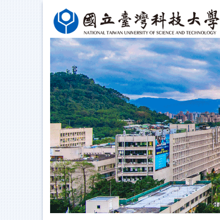
跳
到
主
要
內
容
區
塊