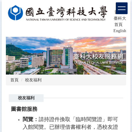
跳
回
到
首頁
主
臺科大
要
首頁
內
English
容
區
塊
首頁
校友福利
校友福利
圖書館服務
​閱覽：
請持證件換取「臨時閱覽證」即可
入館閱覽。已辦理借書權利者，憑校友證