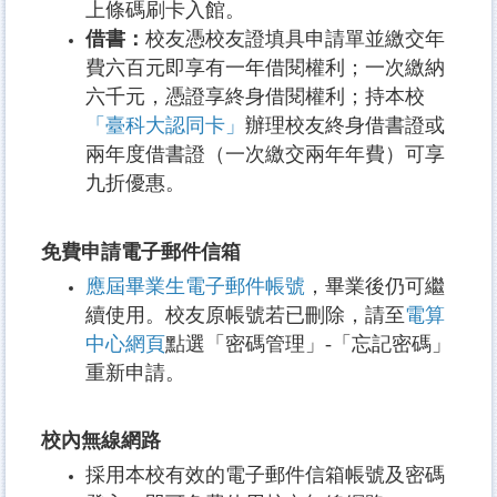
上條碼刷卡入館。
借書：
校友憑校友證填具申請單並繳交年
費六百元即享有一年借閱權利；一次繳納
六千元，憑證享終身借閱權利；持本校
「臺科大認同卡」
辦理校友終身借書證或
兩年度借書證（一次繳交兩年年費）可享
九折優惠。
免費申請電子郵件信箱
應屆畢業生電子郵件帳號
，畢業後仍可繼
續使用。校友原帳號若已刪除，請至
電算
中心網頁
點選
「密碼管理」-
「忘記密碼」
重新
申請。
校內無線網路
採用本校有效的電子郵件信箱帳號及密碼