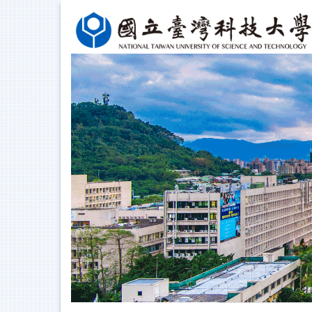
跳
到
主
要
內
容
區
塊