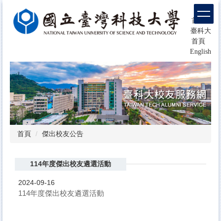
跳
回
到
首頁
主
臺科大
要
首頁
內
English
容
區
塊
首頁
傑出校友公告
114年度傑出校友遴選活動
2024-09-16
114年度傑出校友遴選活動