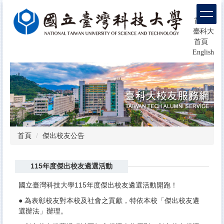
跳
回
到
首頁
主
臺科大
要
首頁
內
English
容
區
塊
首頁
傑出校友公告
115年度傑出校友遴選活動
國立臺灣科技大學115年度傑出校友遴選活動開跑！
● 為表彰校友對本校及社會之貢獻，特依本校「傑出校友遴
選辦法」辦理。