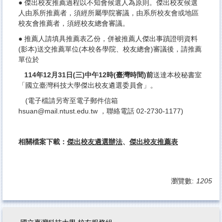
● 傑出校友推薦過程以不知會候選人為原則。傑出校友候選
人由系所推薦者，須經所屬學院審議，由系所校友會或地區
校友會推薦者，須經校友總會審議。
● 推薦人請填具推薦表乙份，併被推薦人傑出事蹟證明資料
(影本)送交推薦單位(本校各學院、校友總會)審議後，請推薦
單位於
114年12月31日(三)中午12時(臺灣時間)前
送達本校秘書室
「國立臺灣科技大學傑出校友遴選委員會」。
(電子檔請另寄至電子郵件信箱
hsuan@mail.ntust.edu.tw ，聯絡電話 02-2730-1177)
相關檔案下載：
傑出校友遴選辦法
、
傑出校友
推薦表
瀏覽數:
1205