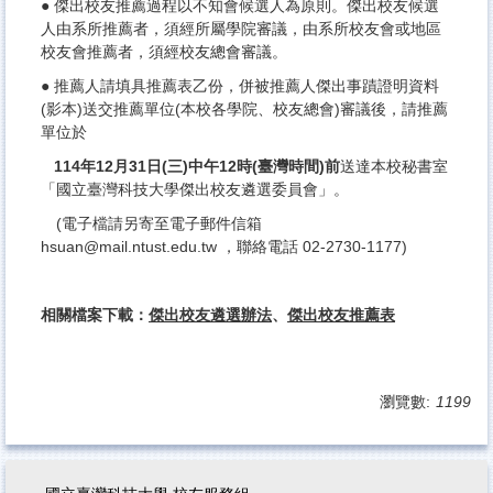
● 傑出校友推薦過程以不知會候選人為原則。傑出校友候選
人由系所推薦者，須經所屬學院審議，由系所校友會或地區
校友會推薦者，須經校友總會審議。
● 推薦人請填具推薦表乙份，併被推薦人傑出事蹟證明資料
(影本)送交推薦單位(本校各學院、校友總會)審議後，請推薦
單位於
114年12月31日(三)中午12時(臺灣時間)前
送達本校秘書室
「國立臺灣科技大學傑出校友遴選委員會」。
(電子檔請另寄至電子郵件信箱
hsuan@mail.ntust.edu.tw ，聯絡電話 02-2730-1177)
相關檔案下載：
傑出校友遴選辦法
、
傑出校友
推薦表
瀏覽數:
1199