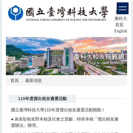
跳
回
到
首頁
主
臺科大
要
首頁
內
English
容
區
塊
首頁
最新消息
115年度傑出校友遴選活動
國立臺灣科技大學115年度傑出校友遴選活動開跑！
● 為表彰校友對本校及社會之貢獻，特依本校「傑出校友遴
選辦法」辦理。