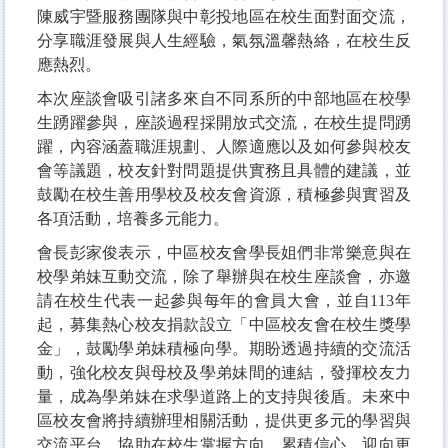
陳威宇暨服務團隊與中彰投地區在校生面對面交流，
分享職涯發展與人生經驗，氣氛溫馨熱絡，在校生反
應熱烈。
本次座談會吸引諸多來自不同系所的中部地區在校學
生踴躍參與，座談過程採開放式交流，在校生提問踴
躍，內容涵蓋職涯規劃、人際適應以及如何參與校友
會等議題，校友針對問題提供實務且具體的建議，並
鼓勵在校生善用學校及校友會資源，積極參與實習及
各項活動，培養多元能力。
會長彭家俊表示，中區校友會學長姐們非常樂意與在
校學弟妹互動交流，除了舉辦與在校生座談會，亦邀
請在校生代表一起參與每年的會員大會，並自113年
起，募集熱心校友捐款設立「中區校友會在校生獎學
金」，鼓勵學弟妹積極向學。期盼透過持續的交流活
動，強化校友與母校及學弟妹間的連結，發揮校友力
量，成為學弟妹在求學道路上的支持與後盾。未來中
區校友會將持續辦理相關活動，提供更多元的學習與
交流平台，協助在校生掌握方向、累積信心，迎向更