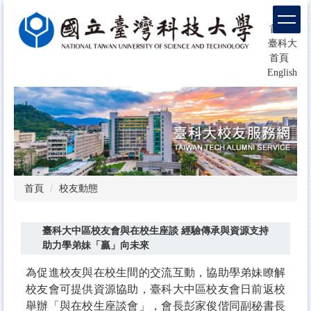
跳
回
到
首頁
主
臺科大
要
首頁
內
English
容
區
塊
首頁
校友動態
臺科大中區校友會與在校生座談 經驗傳承與資源支持
助力學弟妹「贏」向未來
為促進校友與在校生間的交流互動，協助學弟妹瞭解
校友會可提供資源協助，臺科大中區校友會日前返校
舉辦「與在校生座談會」，會長彭家俊偕同副秘書長