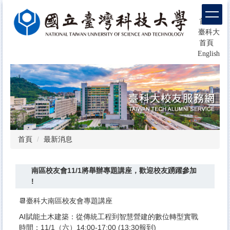
跳
回
到
首頁
主
臺科大
要
首頁
內
English
容
區
塊
首頁
最新消息
南區校友會11/1將舉辦專題講座，歡迎校友踴躍參加
!
📆臺科大南區校友會專題講座
AI賦能土木建築：從傳統工程到智慧營建的數位轉型實戰
時間：11/1（六）14:00-17:00 (13:30報到)