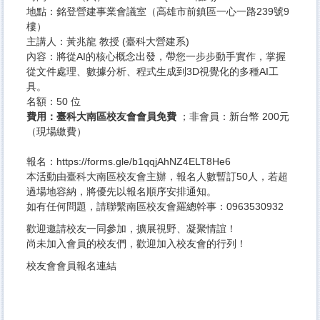
地點：銘登營建事業會議室（高雄市前鎮區一心一路239號9
樓）
主講人：黃兆龍 教授 (臺科大營建系)
內容：將從AI的核心概念出發，帶您一步步動手實作，掌握
從文件處理、數據分析、程式生成到3D視覺化的多種AI工
具。
名額：50 位
費用：臺科大南區校友會會員免費
；非會員：新台幣 200元
（現場繳費）
報名：
https://forms.gle/b1qqjAhNZ4ELT8He6
本活動由臺科大南區校友會主辦，報名人數暫訂50人，若超
過場地容納，將優先以報名順序安排通知。
如有任何問題，請聯繫南區校友會羅總幹事：0963530932
歡迎邀請校友一同參加，擴展視野、凝聚情誼！
尚未加入會員的校友們，歡迎加入校友會的行列！
校友會會員報名連結