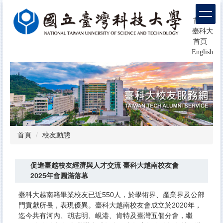
跳
回
到
首頁
主
臺科大
要
首頁
內
English
容
區
塊
首頁
校友動態
促進臺越校友經濟與人才交流 臺科大越南校友會
2025年會圓滿落幕
臺科大越南籍畢業校友已近550人，於學術界、產業界及公部
門貢獻所長，表現優異。臺科大越南校友會成立於2020年，
迄今共有河內、胡志明、峴港、肯特及臺灣五個分會，繼