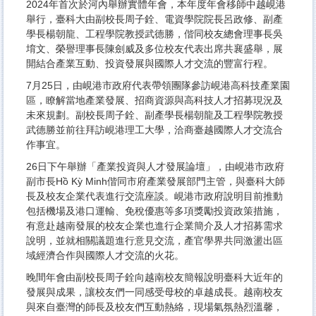
2024年首次於河內舉辦實體年會，本年度年會移師中越峴港
舉行，臺科大由副校長周子銓、電資學院院長呂政修、副產
學長楊朝龍、工程學院教授武德勝，偕同校友總會理事長吳
堉文、榮譽理事長陳劍威及多位校友代表出席共襄盛舉，展
開結合產業互動、投資發展與國際人才交流的豐富行程。
7月25日，由峴港市政府代表帶領團隊參訪峴港高科技產業園
區，瞭解當地產業發展、招商資源與高科技人才招募現況及
未來規劃。副校長周子銓、副產學長楊朝龍及工程學院教授
武德勝並前往拜訪峴港理工大學，洽商臺越國際人才交流合
作事宜。
26日下午舉辦「產業投資與人才發展論壇」，由峴港市政府
副市長Hồ Kỳ Minh偕同市府產業發展部門主管，與臺科大師
長及校友企業代表進行交流座談。峴港市政府說明目前推動
包括機場及港口運輸、免稅優惠等多項獎勵投資政策措施，
有意赴越南發展的校友企業也進行企業簡介及人才招募需求
說明，並就相關議題進行意見交流，產官學界共同激盪出區
域經濟合作與國際人才交流的火花。
晚間年會由副校長周子銓向越南校友簡報說明臺科大近年的
發展與成果，讓校友們一同感受母校的卓越成長。越南校友
與來自臺灣的師長及校友們互動熱絡，現場氣氛熱烈溫馨，