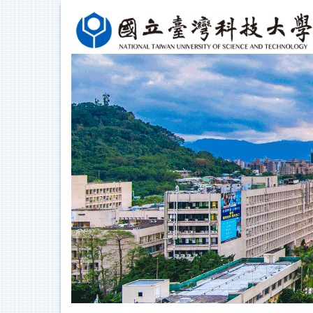
跳
到
主
要
內
容
區
塊