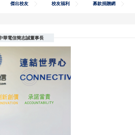
傑出校友
校友福利
募款捐贈網
友中華電信簡志誠董事長