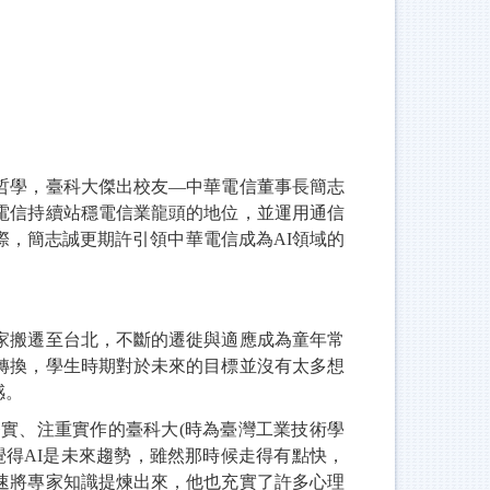
哲學，臺科大傑出校友—中華電信董事長簡志
電信持續站穩電信業龍頭的地位，並運用通信
際，簡志誠更期許引領中華電信成為AI領域的
家搬遷至台北，不斷的遷徙與適應成為童年常
轉換，學生時期對於未來的目標並沒有太多想
感。
實、注重實作的臺科大(時為臺灣工業技術學
覺得AI是未來趨勢，雖然那時候走得有點快，
速將專家知識提煉出來，他也充實了許多心理