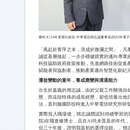
臺科大114年度傑出校友-中華電信簡志誠董事長(民83年電
「風起於青萍之末，浪成於微瀾之間」，凡
誠從基層做起，一步步穩健踏實的邁向專業
科技協助政府政策推動，先進網路技術促進產
賦能者與協創者，推動產業邁向智慧化新紀
遷徙變動的童年，養成應變與溝通能力
出生於嘉義的簡志誠，由於父親工作關係自
態，而這段特殊的成長經歷，卻也培養出他
法，直到服國防役時進入中華電信研究所研
實際投入職場後，簡志誠體認到持續學習的
院)在職進修博士，且在AI尚未普及的年代
但三十年後，證明我當初的選擇沒錯。」簡