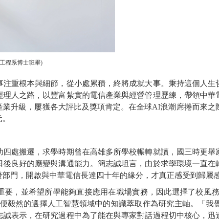
子工程系博士班畢)
事注重根本與細節，從小處累積，終將成就大事。秉持這個人生
經理人之路，以豐富紮實的電信產業與經營管理歷練，帶領中華
業升級，屢獲各大評比及獎項肯定。在全球AI浪潮席捲而來之
元。
幼四處搬遷，求學時期曾在高雄多所學校輾轉就讀，國三時更舉
日後良好的應變與溝通能力。簡志誠坦言，由於求學環境一直在
發部門，開啟與中華電信長達四十年的緣分，才真正感受到歸屬
重要，並希望所學能夠直接應用在職場實務，因此選擇了校風務
，便毅然的選擇人工智慧領域中的知識萃取作為研究主軸。「我
志誠表示，在研究過程中為了能在與專家對話過程切中核心，迅