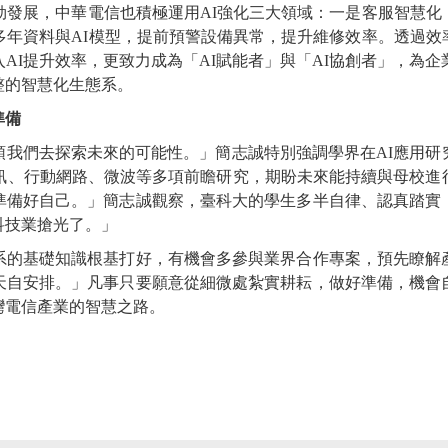
勃發展，中華電信也積極運用AI強化三大領域：一是客服智慧
多年資料與AI模型，提前預警設備異常，提升維修效率。透過效
AI提升效率，更致力成為「AI賦能者」與「AI協創者」，為企
整的智慧化生態系。
準備
領我們去探索未來的可能性。」簡志誠特別強調學界在AI應用研
通訊、行動網路、微波等多項前瞻研究，期盼未來能持續與母校進
準備好自己。」簡志誠觀察，臺科大的學生多半自律、認真踏實
科技業搶光了。」
系的基礎知識根基打好，有機會多參與業界合作專案，預先瞭解
天自安排。」凡事只要願意從細微處紮實耕耘，做好準備，機會
灣電信產業的智慧之路。