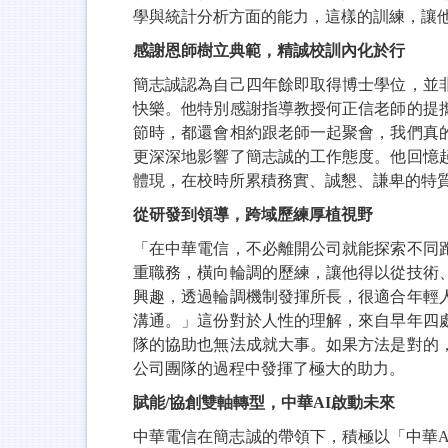
學與統計分析方面的能力，這樣的訓練，讓
感謝恩師樹立典範，精誠校訓內化於行
簡志誠認為自己四年餘即取得博士學位，並
快樂。他特別感謝指導教授何正信老師的提
節時，都還會相約跟老師一起聚會，我們真
更深深地影響了簡志誠的工作態度。他回憶
體現，在校時所累積務實、誠懇、謙卑的特
從研發到領導，跨域歷練厚植視野
「在中華電信，不必離開公司就能探索不同
重職務，橫向輪調的歷練，讓他得以從技術
興趣，透過輪調機制發揮所長，很適合年輕
溝通。」這份對於人性的理解，來自早年四
隊的協助也無法成就大事。如果方法是對的
公司團隊的過程中發揮了極大的助力。
賦能/協創雙軸轉型，中華AI啟動未來
中華電信在簡志誠的帶領下，積極以「中華