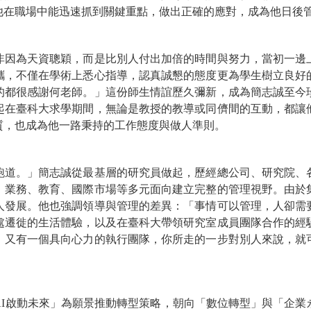
他在職場中能迅速抓到關鍵重點，做出正確的應對，成為他日後
非因為天資聰穎，而是比別人付出加倍的時間與努力，當初一邊
攜，不僅在學術上悉心指導，認真誠懇的態度更為學生樹立良好
的都很感謝何老師。」這份師生情誼歷久彌新，成為簡志誠至今
起在臺科大求學期間，無論是教授的教導或同儕間的互動，都讓
質，也成為他一路秉持的工作態度與做人準則。
跑道。」簡志誠從最基層的研究員做起，歷經總公司、研究院、
、業務、教育、國際市場等多元面向建立完整的管理視野。由於
人發展。他也強調領導與管理的差異：「事情可以管理，人卻需
處遷徙的生活體驗，以及在臺科大帶領研究室成員團隊合作的經
，又有一個具向心力的執行團隊，你所走的一步對別人來說，就
AI啟動未來」為願景推動轉型策略，朝向「數位轉型」與「企業