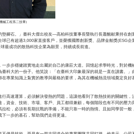
年機械工程系二技畢)
的墊腳石。」臺科大傑出校友—高柏科技董事長暨執行長蕭酩献秉持在創
球已有超過3,000家直接客戶，並榮獲國際創新獎、品牌金舶獎(ESG
全球最成功的散熱科技企業為願景，持續成長前進。
，一步步穩健踏實地走出屬於自己的康莊大道。回憶起求學時光，對於機
為臺科大的一份子。他笑說：「在臺科大印象最深的就是一直在讀書。」
師在專業知識上紮實的教導與嚴格的要求，為其在機械熱流領域奠定良好
進行高速運算，必須解決發熱的問題，這讓他看到了散熱技術的關鍵性，
途，資金、技術、市場、客戶、員工都得兼顧，每個階段也有不同的壓力
馬拉松，必須有長期抗戰的準備，不能只靠一時的熱情。且如同學習一般
成下一步的基石，幫助我們走得更遠。
並不僅是技術，而是有一群志同道合的專業團隊共同打拼。他表示，公司