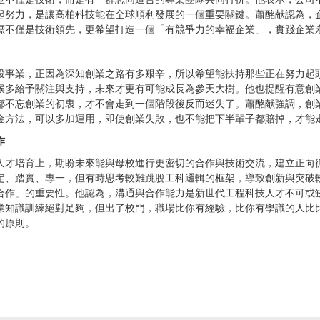
起努力，是讓高柏科技能在全球順利發展的一個重要關鍵。蕭酩献認為，
標不僅是技術領先，更希望打造一個「有競爭力的幸福企業」，實踐企業
投事業，正因為深知創業之路有多艱辛，所以希望能扶持那些正在努力起
候多給予關注與支持，未來才更有可能成長為參天大樹。他也提醒有意創
都不忘創業的初衷，才不會走到一個階段後反而迷失了。蕭酩献強調，創
金方法，可以多加運用，即使創業失敗，也不能把下半輩子都賠掉，才能
作
人才培育上，期盼未來能與母校進行更密切的合作與技術交流，建立正向
定、踏實、專一，但有時思考較難跳脫工科邏輯的框架，導致創新與突破
合作」的重要性。他認為，溝通與合作能力是新世代工程科技人才不可或
業知識訓練絕對足夠，但出了校門，職場比你有經驗，比你有學識的人比
的原則。