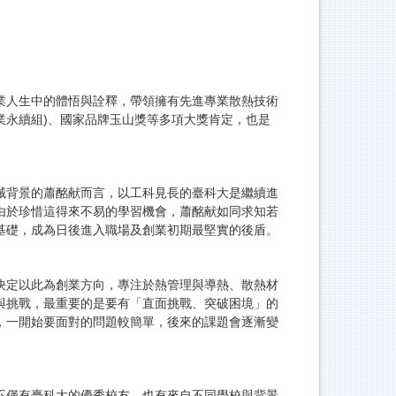
業人生中的體悟與詮釋，帶領擁有先進專業散熱技術
企業永續組)、國家品牌玉山獎等多項大獎肯定，也是
械背景的蕭酩献而言，以工科見長的臺科大是繼續進
由於珍惜這得來不易的學習機會，蕭酩献如同求知若
基礎，成為日後進入職場及創業初期最堅實的後盾。
決定以此為創業方向，專注於熱管理與導熱、散熱材
與挑戰，最重要的是要有「直面挑戰、突破困境」的
，一開始要面對的問題較簡單，後來的課題會逐漸變
不僅有臺科大的優秀校友，也有來自不同學校與背景