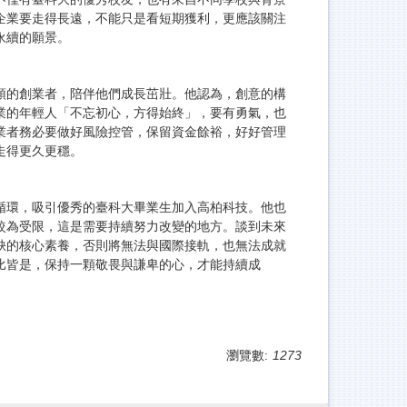
企業要走得長遠，不能只是看短期獲利，更應該關注
永續的願景。
頭的創業者，陪伴他們成長茁壯。他認為，創意的構
業的年輕人「不忘初心，方得始終」，要有勇氣，也
業者務必要做好風險控管，保留資金餘裕，好好管理
走得更久更穩。
循環，吸引優秀的臺科大畢業生加入高柏科技。他也
較為受限，這是需要持續努力改變的地方。談到未來
缺的核心素養，否則將無法與國際接軌，也無法成就
比皆是，保持一顆敬畏與謙卑的心，才能持續成
瀏覽數:
1273