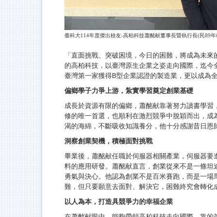
臺科大114年度傑出校友-高柏科技蕭酩献董事長暨執行長(民89
「直面挑戰、突破困境，今日的困難，將成為未來
的高柏科技，以臺灣原生企業之姿走向國際，迄今全
臺灣第一家獲得B型企業認證的製造業，更以成為
偏鄉學子力爭上游，紮實學習奠定創業基礎
成長於資源有限的偏鄉，蕭酩献靠著努力讀書學習
修的唯一首選，也順利在激烈競爭中脫穎而出，成
渴的海綿，不斷吸收知識養分，他十分感謝昔日恩
洞察創業契機，積極面對挑戰
畢業後，蕭酩献任職於伺服器相關產業，伺服器要
料的應用研發。蕭酩献直言，創業從來不是一條坦
勇氣與決心。他認為創業不是百米賽跑，而是一場
難，但只要願意去面對、解決它，困難終究會轉化
以人為本，打造具競爭力的幸福企業
在蕭酩献眼中，能夠帶領高柏科技走向國際，靠的