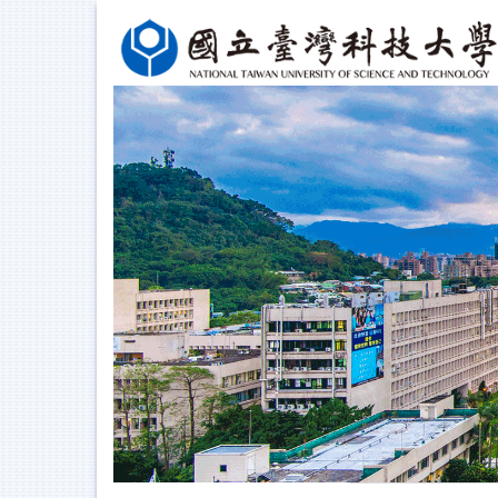
跳
到
主
要
內
容
區
塊