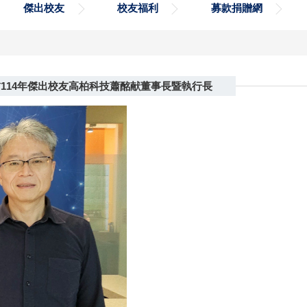
傑出校友
校友福利
募款捐贈網
114年傑出校友高柏科技蕭酩献董事長暨執行長