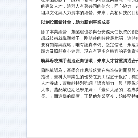
的專業人才，這群人有著共同的信念，同心協力一
組織文化與人力資本的經營。未來，高柏科技的目
以創投回饋社會，助力新創事業成長
除了本業經營，蕭酩献也參與台安傑天使投資的創
想或技術就像顆種子，剛萌芽的時候最脆弱，這時
要有知識與謀略，唯有認真準備、堅定信念，永遠
壓力及照顧身心健康。現在有更多合時宜的募集資
盼與母校攜手創造正向循環，未來人才首重溝通合
蕭酩献認為，產學合作應該落實在先進技術開發與
指出，臺科大畢業生的優勢在於工程底子很好，穩
人才養成，蕭酩献特別強調「語言能力」與「團隊
大事。蕭酩献也期勉學弟妹：「臺科大給的工程專
長。」而這樣的態度，正是他創業至今，始終堅持